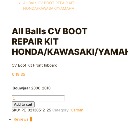
All Balls CV BOOT REPAIR KIT
HONDA/KAWASAKI/YAMAHA
All Balls CV BOOT
REPAIR KIT
HONDA/KAWASAKI/YAMA
CV Boot Kit Front Inboard
€
19,35
Bouwjaar
2006-2010
All
Balls
Add to cart
CV
SKU:
PE-02130512-25
Category:
Cardan
BOOT
Reviews
0
REPAIR
KIT