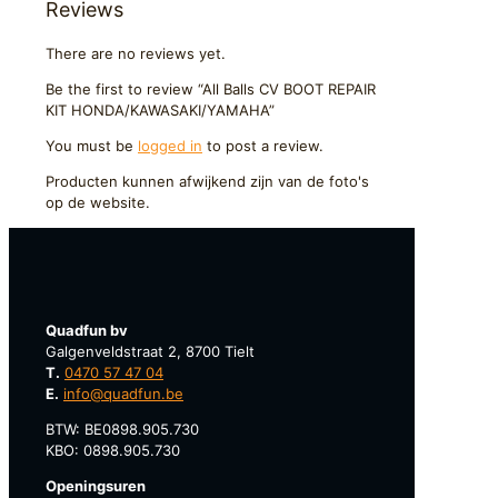
Reviews
HONDA/KAWASAKI/YAMAHA
quantity
There are no reviews yet.
Be the first to review “All Balls CV BOOT REPAIR
KIT HONDA/KAWASAKI/YAMAHA”
You must be
logged in
to post a review.
Producten kunnen afwijkend zijn van de foto's
op de website.
Quadfun bv
Galgenveldstraat 2, 8700 Tielt
T.
0470 57 47 04
E.
info@quadfun.be
BTW: BE0898.905.730
KBO: 0898.905.730
Openingsuren