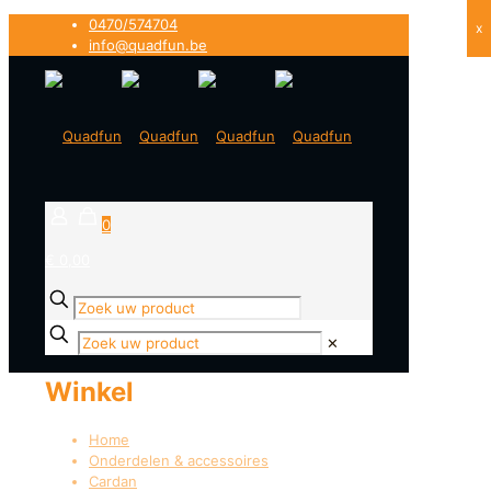
0470/574704
x
info@quadfun.be
0
€ 0,00
✕
Winkel
Home
Onderdelen & accessoires
Cardan