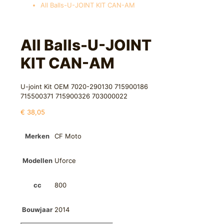
All Balls-U-JOINT KIT CAN-AM
All Balls-U-JOINT
KIT CAN-AM
U-joint Kit OEM 7020-290130 715900186
715500371 715900326 703000022
€
38,05
Merken
CF Moto
Modellen
Uforce
cc
800
Bouwjaar
2014