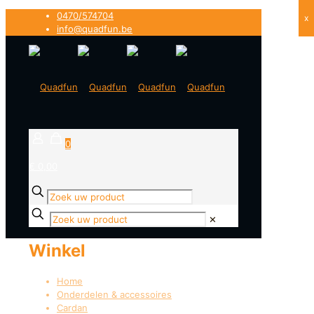
0470/574704
x
info@quadfun.be
0
€ 0,00
✕
Winkel
Home
Onderdelen & accessoires
Cardan