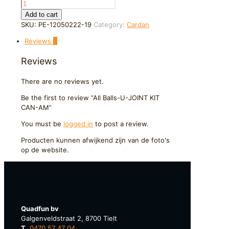
All
Balls-
Add to cart
U-
SKU:
PE-12050222-19
Category:
Cardan
JOINT
Reviews
0
KIT
CAN-
Reviews
AM
quantity
There are no reviews yet.
Be the first to review “All Balls-U-JOINT KIT
CAN-AM”
You must be
logged in
to post a review.
Producten kunnen afwijkend zijn van de foto's
op de website.
Quadfun bv
Galgenveldstraat 2, 8700 Tielt
T.
0470 57 47 04