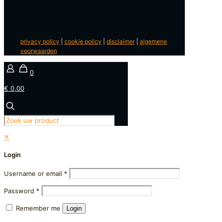
privacy policy
|
cookie policy
|
disclaimer
|
algemene
voorwaarden
0
€ 0,00
✕
Login
Username or email
*
Password
*
Remember me
Login